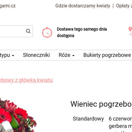
gami.cz
Gdzie dostarczamy kwiaty
|
Opłaty
Dostawa tego samego dnia
Wybierz datę dostawy
Koszt dostawy już od 99 CZK
dostępna
 typu
Słoneczniki
Róże
Bukiety pogrzebow
ebowy z główką kwiatu
Wieniec pogrzebo
Standardowy
6 czerwon
gerbera m