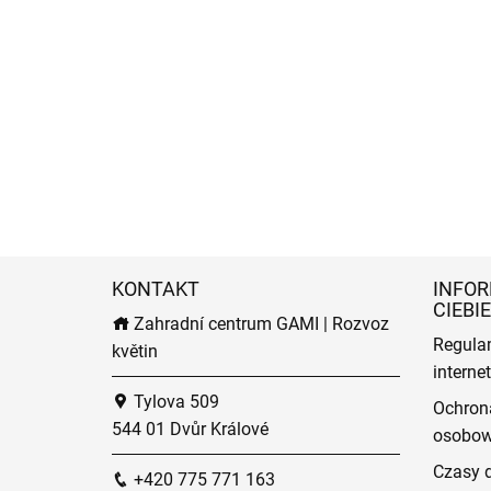
KONTAKT
INFOR
CIEBIE
Zahradní centrum GAMI | Rozvoz
Regula
květin
intern
Tylova 509
Ochron
544 01 Dvůr Králové
osobo
Czasy 
+420 775 771 163