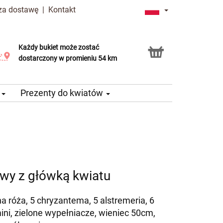
 za dostawę
|
Kontakt
Każdy bukiet może zostać
Usługa Click & Collect
dostarczony w promieniu 54 km
e
Prezenty do kwiatów
wy z główką kwiatu
a róża, 5 chryzantema, 5 alstremeria, 6
ini, zielone wypełniacze, wieniec 50cm,