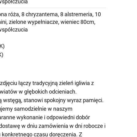
współczucia
na róża, 8 chryzantema, 8 alstremeria, 10
ini, zielone wypełniacze, wieniec 80cm,
współczucia
K)
K)
jęciu łączy tradycyjną zieleń igliwia z
wiatów w głębokich odcieniach.
ą wstęgą, stanowi spokojny wyraz pamięci.
ujemy samodzielnie w naszym
taranne wykonanie i odpowiedni dobór
ostawę w dniu zamówienia w dni robocze i
konkretnego czasu doręczenia. Z