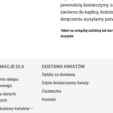
pewnością dostarczymy z
zarówno do kaplicy, kościo
doręczeniu wysyłamy potw
Tekst na wstążkę żałobną lub ka
koszyka
MACJE DLA
DOSTAWA KWIATÓW
Opłaty za dostawę
min sklepu
Gdzie dostarczamy kwiaty
etowego
Ciasteczka
a danych
Kontakt
wych
dostawy kwiatów –