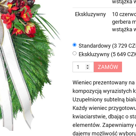
wstążka 
Ekskluzywny
10 czerwo
gerbera m
wstążka 
Standardowy (3 729 CZ
Ekskluzywny (5 649 CZ
ZAMÓW
Wieniec prezentowany na zd
kompozycją wyrazistych k
Uzupełniony subtelną biał
Każdy wieniec przygotow
kwiaciarstwie, dbając o s
elementów. Zapewniamy d
dajemy możliwość wyboru 