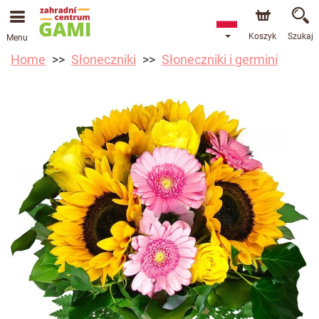
Koszyk
Szukaj
Menu
Home
Słoneczniki
Słoneczniki i germini