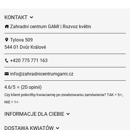
KONTAKT
Zahradní centrum GAMI | Rozvoz květin
Tylova 509
544 01 Dvůr Králové
+420 775 771 163
info@zahradnicentrumgami.cz
4.6/5 ⭐ (20 opinii)
Czy klient poleciłby kwiaciarnię po zrealizowaniu zamówienia? TAK = 5⭐,
NIE = 1⭐
INFORMACJE DLA CIEBIE
Regulamin sklepu internetowego
DOSTAWA KWIATÓW