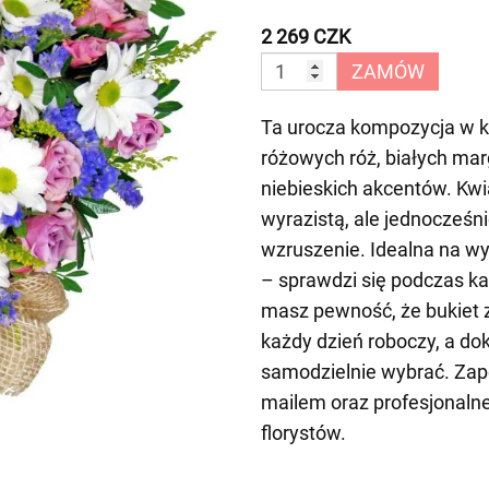
2 269 CZK
ZAMÓW
Ta urocza kompozycja w ks
różowych róż, białych marg
niebieskich akcentów. Kwi
wyrazistą, ale jednocześni
wzruszenie. Idealna na w
– sprawdzi się podczas ka
masz pewność, że bukiet 
każdy dzień roboczy, a d
samodzielnie wybrać. Zap
mailem oraz profesjonaln
florystów.