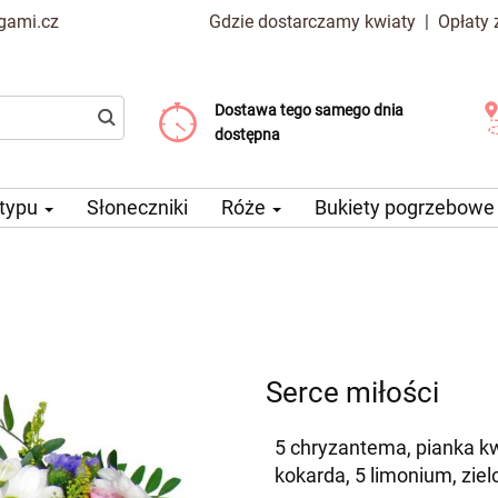
gami.cz
Gdzie dostarczamy kwiaty
|
Opłaty
Dostawa tego samego dnia
Wybierz datę dostawy
Koszt dostawy już od 99 CZK
dostępna
 typu
Słoneczniki
Róże
Bukiety pogrzebow
Serce miłości
5 chryzantema, pianka k
kokarda, 5 limonium, zie