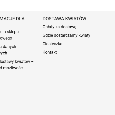
MACJE DLA
DOSTAWA KWIATÓW
Opłaty za dostawę
min sklepu
Gdzie dostarczamy kwiaty
etowego
Ciasteczka
a danych
Kontakt
wych
dostawy kwiatów –
d możliwości