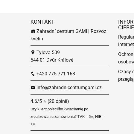
KONTAKT
INFOR
CIEBIE
Zahradní centrum GAMI | Rozvoz
Regula
květin
intern
Tylova 509
Ochron
544 01 Dvůr Králové
osobo
Czasy 
+420 775 771 163
przeglą
info@zahradnicentrumgami.cz
4.6/5 ⭐ (20 opinii)
Czy klient poleciłby kwiaciarnię po
zrealizowaniu zamówienia? TAK = 5⭐, NIE =
1⭐