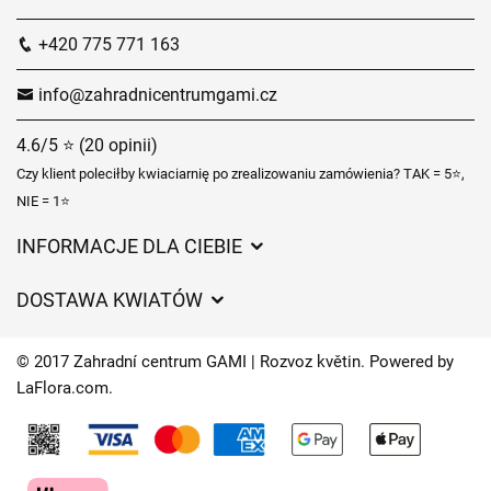
+420 775 771 163
info@zahradnicentrumgami.cz
4.6/5 ⭐ (20 opinii)
Czy klient poleciłby kwiaciarnię po zrealizowaniu zamówienia? TAK = 5⭐,
NIE = 1⭐
INFORMACJE DLA CIEBIE
Regulamin sklepu internetowego
DOSTAWA KWIATÓW
Ochrona danych osobowych
Opłaty za dostawę
Czasy dostawy kwiatów – przegląd możliwości
© 2017 Zahradní centrum GAMI | Rozvoz květin. Powered by
Gdzie dostarczamy kwiaty
LaFlora.com
.
Ciasteczka
Kontakt