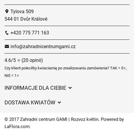
Tylova 509
544 01 Dvůr Králové
+420 775 771 163
info@zahradnicentrumgami.cz
4.6/5 ⭐ (20 opinii)
Czy klient poleciłby kwiaciarnię po zrealizowaniu zamówienia? TAK = 5⭐,
NIE = 1⭐
INFORMACJE DLA CIEBIE
Regulamin sklepu internetowego
DOSTAWA KWIATÓW
Ochrona danych osobowych
Opłaty za dostawę
Czasy dostawy kwiatów – przegląd możliwości
© 2017 Zahradní centrum GAMI | Rozvoz květin. Powered by
Gdzie dostarczamy kwiaty
LaFlora.com
.
Ciasteczka