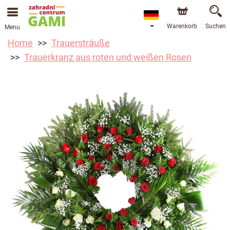
Warenkorb
Suchen
Menu
Home
Trauersträuße
Trauerkranz aus roten und weißen Rosen