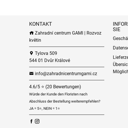
KONTAKT
INFOR
SIE
Zahradní centrum GAMI | Rozvoz
Geschä
květin
Datens
Tylova 509
Lieferz
544 01 Dvůr Králové
Übersic
Möglich
info@zahradnicentrumgami.cz
4.6/5 ⭐ (20 Bewertungen)
Würde der Kunde den Floristen nach
Abschluss der Bestellung weiterempfehlen?
JA = 5⭐, NEIN = 1⭐