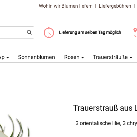
Wohin wir Blumen liefern
|
Liefergebühren
Liefergebühr ab 99 CZK
Wählen Sie Ihr Lieferdatum
Lieferung am selben Tag möglich
yp
Sonnenblumen
Rosen
Trauersträuße
Trauerstrauß aus L
3 orientalische lilie, 3 c