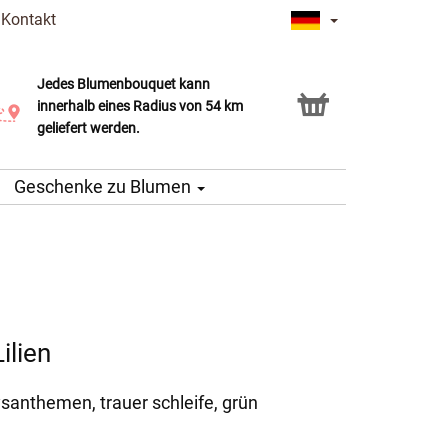
|
Kontakt
Jedes Blumenbouquet kann
Click & Collect Service
innerhalb eines Radius von 54 km
geliefert werden.
Geschenke zu Blumen
ilien
hrysanthemen, trauer schleife, grün