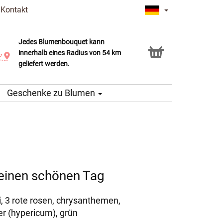
|
Kontakt
Jedes Blumenbouquet kann
Click & Collect Service
innerhalb eines Radius von 54 km
geliefert werden.
Geschenke zu Blumen
 einen schönen Tag
i, 3 rote rosen, chrysanthemen,
er (hypericum), grün