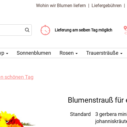
Wohin wir Blumen liefern
|
Liefergebühren
Liefergebühr ab 99 CZK
Wählen Sie Ihr Lieferdatum
Lieferung am selben Tag möglich
yp
Sonnenblumen
Rosen
Trauersträuße
en schönen Tag
Blumenstrauß für
Standard
3 gerbera min
johanniskräut