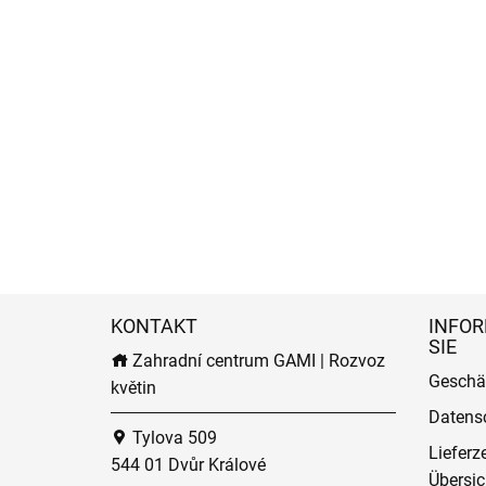
KONTAKT
INFOR
SIE
Zahradní centrum GAMI | Rozvoz
Geschä
květin
Datens
Tylova 509
Lieferz
544 01 Dvůr Králové
Übersic