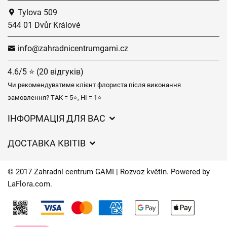
Tylova 509
544 01 Dvůr Králové
info@zahradnicentrumgami.cz
4.6/5 ⭐ (20 відгуків)
Чи рекомендуватиме клієнт флориста після виконання
замовлення? ТАК = 5⭐, НІ = 1⭐
ІНФОРМАЦІЯ ДЛЯ ВАС
Загальні умови ведення господарської діяльності
ДОСТАВКА КВІТІВ
Захист персональних даних
Вартість доставки
Час доставки квітів – огляд можливостей
© 2017 Zahradní centrum GAMI | Rozvoz květin. Powered by
Куди ми доставляємо квіти
LaFlora.com
.
Файли cookie
Контакти