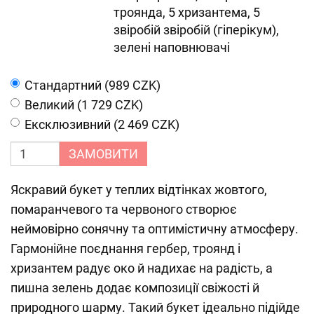
троянда, 5 хризантема, 5
звіробій звіробій (гіперікум),
зелені наповнювачі
Cтандартний (989 CZK)
Великий (1 729 CZK)
Ексклюзивний (2 469 CZK)
ЗАМОВИТИ
Яскравий букет у теплих відтінках жовтого,
помаранчевого та червоного створює
неймовірно сонячну та оптимістичну атмосферу.
Гармонійне поєднання гербер, троянд і
хризантем радує око й надихає на радість, а
пишна зелень додає композиції свіжості й
природного шарму. Такий букет ідеально підійде