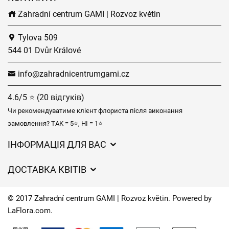
Zahradní centrum GAMI | Rozvoz květin
Tylova 509
544 01 Dvůr Králové
info@zahradnicentrumgami.cz
4.6/5 ⭐ (20 відгуків)
Чи рекомендуватиме клієнт флориста після виконання
замовлення? ТАК = 5⭐, НІ = 1⭐
ІНФОРМАЦІЯ ДЛЯ ВАС
Загальні умови ведення господарської діяльності
ДОСТАВКА КВІТІВ
Захист персональних даних
Вартість доставки
Час доставки квітів – огляд можливостей
© 2017 Zahradní centrum GAMI | Rozvoz květin. Powered by
Куди ми доставляємо квіти
LaFlora.com
.
Файли cookie