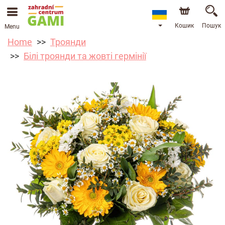
Кошик
Пошук
Menu
Home
Троянди
Білі троянди та жовті гермінії