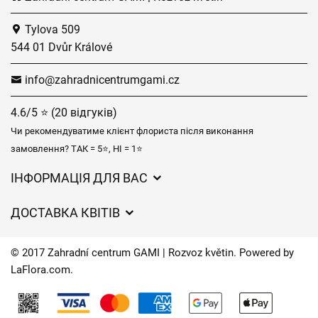
Tylova 509
544 01 Dvůr Králové
info@zahradnicentrumgami.cz
4.6/5 ⭐ (20 відгуків)
Чи рекомендуватиме клієнт флориста після виконання
замовлення? ТАК = 5⭐, НІ = 1⭐
ІНФОРМАЦІЯ ДЛЯ ВАС
Загальні умови ведення господарської діяльності
ДОСТАВКА КВІТІВ
Захист персональних даних
Вартість доставки
Час доставки квітів – огляд можливостей
© 2017 Zahradní centrum GAMI | Rozvoz květin. Powered by
Куди ми доставляємо квіти
LaFlora.com
.
Файли cookie
Контакти