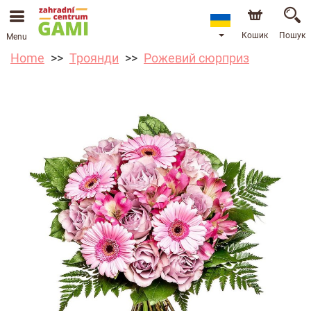
Кошик
Пошук
Menu
Home
Троянди
Рожевий сюрприз