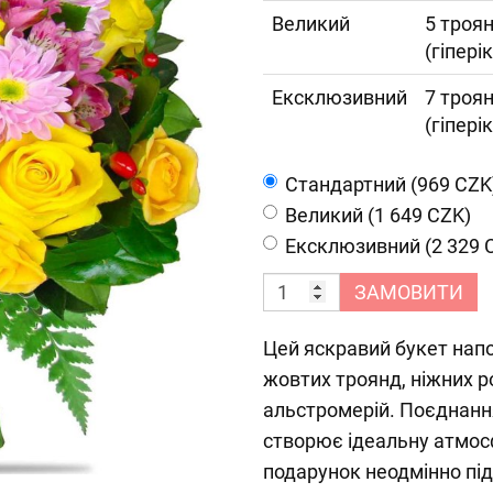
Великий
5 троян
(гіпері
Ексклюзивний
7 троян
(гіпері
Cтандартний (969 CZK
Великий (1 649 CZK)
Ексклюзивний (2 329 
ЗАМОВИТИ
Цей яскравий букет нап
жовтих троянд, ніжних 
альстромерій. Поєднання
створює ідеальну атмосф
подарунок неодмінно під