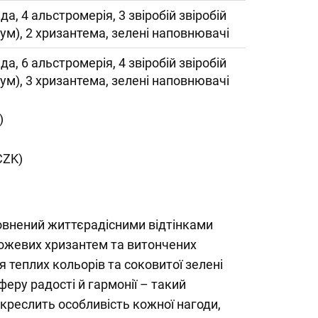
да, 4 альстромерія, 3 звіробій звіробій
кум), 2 хризантема, зелені наповнювачі
да, 6 альстромерія, 4 звіробій звіробій
кум), 3 хризантема, зелені наповнювачі
)
CZK)
овнений життєрадісними відтінками
рожевих хризантем та витончених
 теплих кольорів та соковитої зелені
еру радості й гармонії – такий
креслить особливість кожної нагоди,