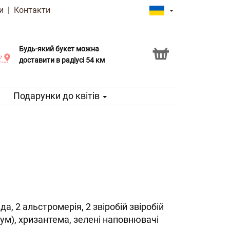
и
|
Контакти
Будь-який букет можна
Послуга Click & Collect
доставити в радіусі 54 км
Подарунки до квітів
да, 2 альстромерія, 2 звіробій звіробій
кум), хризантема, зелені наповнювачі