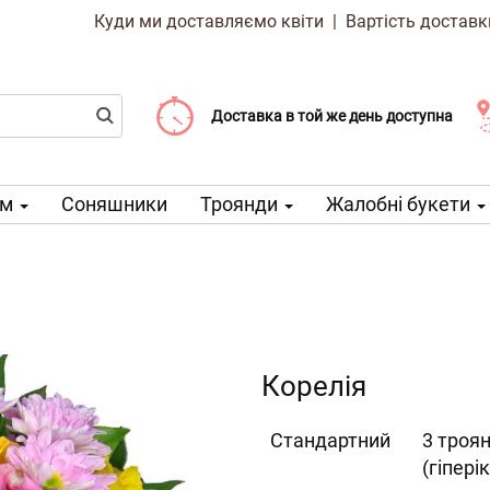
Куди ми доставляємо квіти
|
Вартість доставк
Доставка від 99 CZK
Виберіть дату доставки
Доставка в той же день доступна
ом
Соняшники
Троянди
Жалобні букети
Корелія
Cтандартний
3 троян
(гіпері