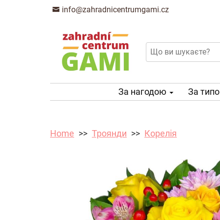
info@zahradnicentrumgami.cz
За нагодою
За тип
Home
Троянди
Корелія