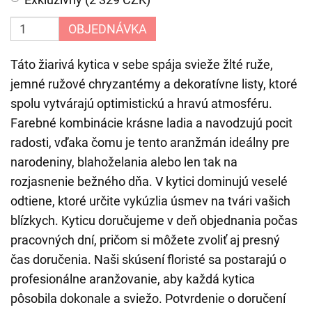
OBJEDNÁVKA
Táto žiarivá kytica v sebe spája svieže žlté ruže,
jemné ružové chryzantémy a dekoratívne listy, ktoré
spolu vytvárajú optimistickú a hravú atmosféru.
Farebné kombinácie krásne ladia a navodzujú pocit
radosti, vďaka čomu je tento aranžmán ideálny pre
narodeniny, blahoželania alebo len tak na
rozjasnenie bežného dňa. V kytici dominujú veselé
odtiene, ktoré určite vykúzlia úsmev na tvári vašich
blízkych. Kyticu doručujeme v deň objednania počas
pracovných dní, pričom si môžete zvoliť aj presný
čas doručenia. Naši skúsení floristé sa postarajú o
profesionálne aranžovanie, aby každá kytica
pôsobila dokonale a sviežo. Potvrdenie o doručení