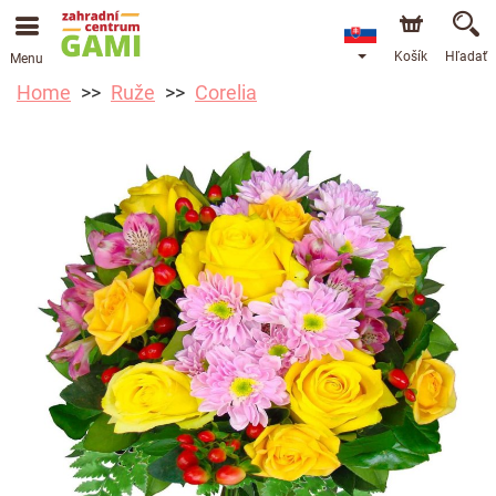
Košík
Hľadať
Menu
Home
Ruže
Corelia