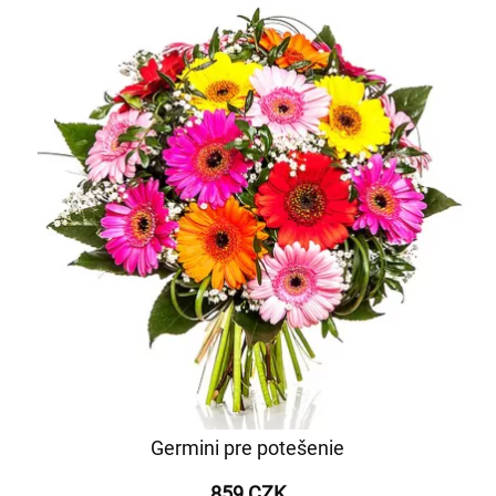
Germini pre potešenie
859 CZK