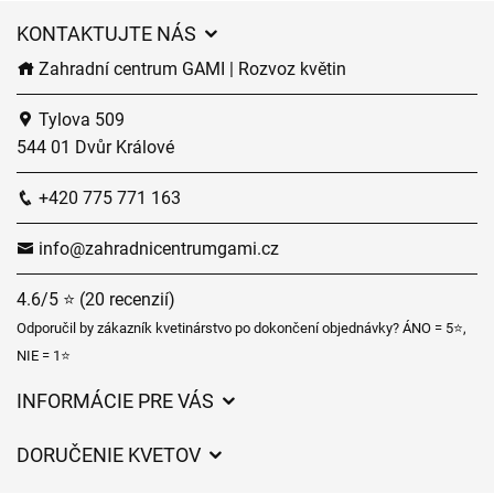
KONTAKTUJTE NÁS
Zahradní centrum GAMI | Rozvoz květin
Tylova 509
544 01 Dvůr Králové
+420 775 771 163
info@zahradnicentrumgami.cz
4.6/5 ⭐ (20 recenzií)
Odporučil by zákazník kvetinárstvo po dokončení objednávky? ÁNO = 5⭐,
NIE = 1⭐
INFORMÁCIE PRE VÁS
Všeobecné obchodné podmienky
DORUČENIE KVETOV
Ochrana osobných údajov
Poplatky za doručenie