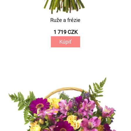
Ruže a frézie
1 719 CZK
Kúpiť