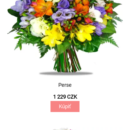
Perse
1 229 CZK
Kúpiť