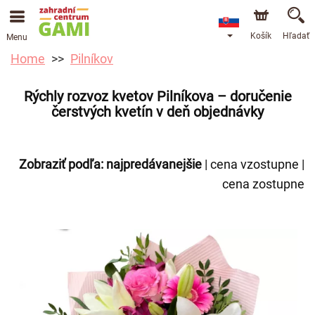
Košík
Hľadať
Menu
Home
Pilníkov
Rýchly rozvoz kvetov Pilníkova – doručenie
čerstvých kvetín v deň objednávky
Zobraziť podľa:
najpredávanejšie
|
cena vzostupne
|
cena zostupne