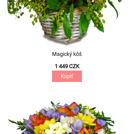
Magický kôš
1 449 CZK
Kúpiť