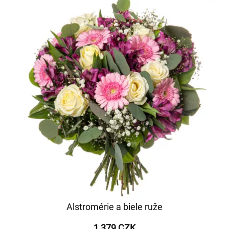
Alstromérie a biele ruže
1 379 CZK