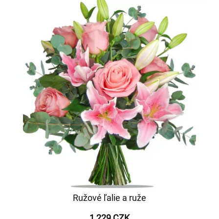
Ružové ľalie a ruže
1 229 CZK