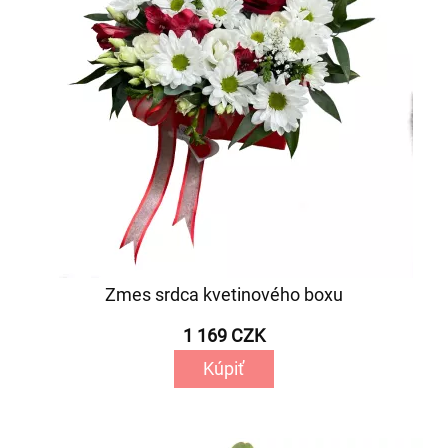
Zmes srdca kvetinového boxu
1 169 CZK
Kúpiť