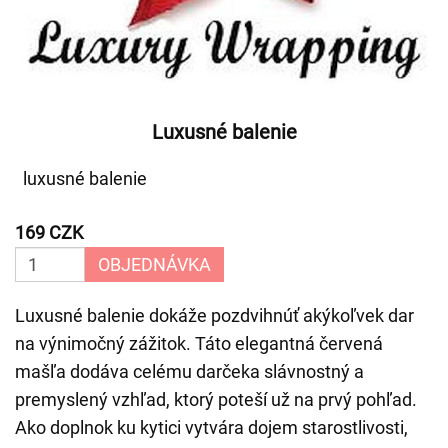
Luxusné balenie
luxusné balenie
169 CZK
OBJEDNÁVKA
Luxusné balenie dokáže pozdvihnúť akýkoľvek dar
na výnimočný zážitok. Táto elegantná červená
mašľa dodáva celému darčeka slávnostný a
premyslený vzhľad, ktorý poteší už na prvý pohľad.
Ako doplnok ku kytici vytvára dojem starostlivosti,