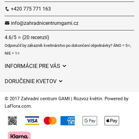
+420 775 771 163
info@zahradnicentrumgami.cz
4.6/5 ⭐ (20 recenzií)
Odporučil by zákazník kvetinárstvo po dokončení objednávky? ÁNO = 5⭐,
NIE = 1⭐
INFORMÁCIE PRE VÁS
Všeobecné obchodné podmienky
DORUČENIE KVETOV
Ochrana osobných údajov
Poplatky za doručenie
Časy doručenia kvetov – prehľad možností
© 2017 Zahradní centrum GAMI | Rozvoz květin. Powered by
Kam doručujeme kvety
LaFlora.com
.
Súbory cookie
Kontaktujte nás