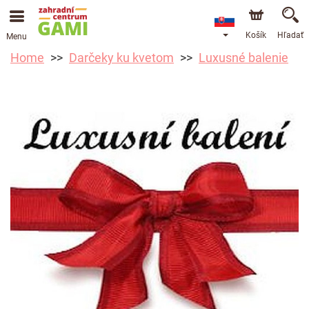
Košík
Hľadať
Menu
Home
Darčeky ku kvetom
Luxusné balenie