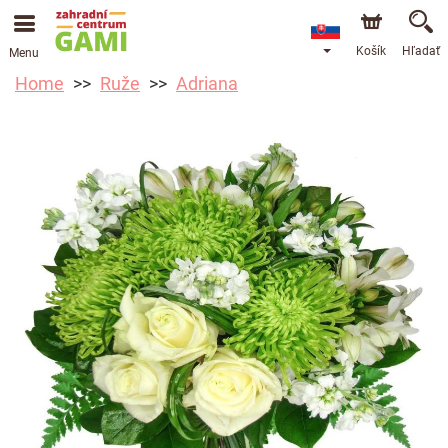
Košík
Hľadať
Menu
Home
Ruže
Adriana