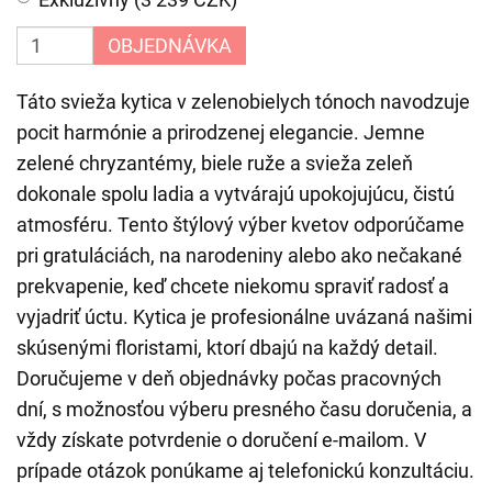
OBJEDNÁVKA
Táto svieža kytica v zelenobielych tónoch navodzuje
pocit harmónie a prirodzenej elegancie. Jemne
zelené chryzantémy, biele ruže a svieža zeleň
dokonale spolu ladia a vytvárajú upokojujúcu, čistú
atmosféru. Tento štýlový výber kvetov odporúčame
pri gratuláciách, na narodeniny alebo ako nečakané
prekvapenie, keď chcete niekomu spraviť radosť a
vyjadriť úctu. Kytica je profesionálne uvázaná našimi
skúsenými floristami, ktorí dbajú na každý detail.
Doručujeme v deň objednávky počas pracovných
dní, s možnosťou výberu presného času doručenia, a
vždy získate potvrdenie o doručení e-mailom. V
prípade otázok ponúkame aj telefonickú konzultáciu.