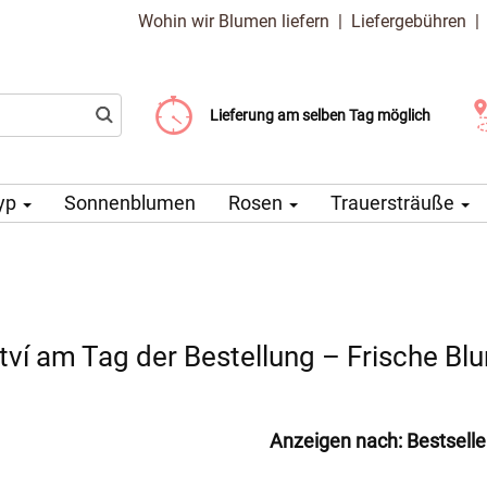
Wohin wir Blumen liefern
|
Liefergebühren
Liefergebühr ab 99 CZK
Wählen Sie Ihr Lieferdatum
Lieferung am selben Tag möglich
yp
Sonnenblumen
Rosen
Trauersträuße
í am Tag der Bestellung – Frische Blum
Anzeigen nach:
Bestselle