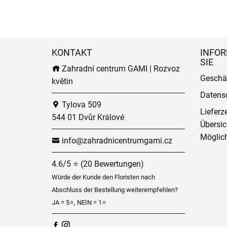
KONTAKT
INFOR
SIE
Zahradní centrum GAMI | Rozvoz
Geschä
květin
Datens
Tylova 509
Lieferz
544 01 Dvůr Králové
Übersic
Möglich
info@zahradnicentrumgami.cz
4.6/5 ⭐ (20 Bewertungen)
Würde der Kunde den Floristen nach
Abschluss der Bestellung weiterempfehlen?
JA = 5⭐, NEIN = 1⭐