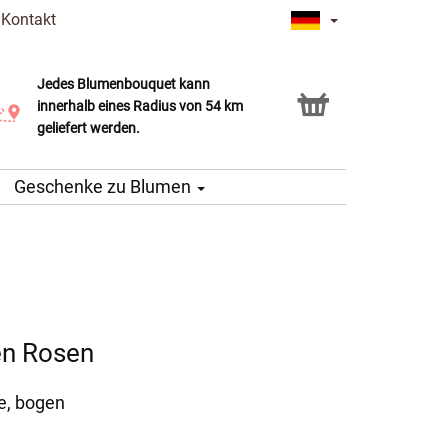
|
Kontakt
Jedes Blumenbouquet kann
Click & Collect Service
innerhalb eines Radius von 54 km
geliefert werden.
Geschenke zu Blumen
en Rosen
se, bogen