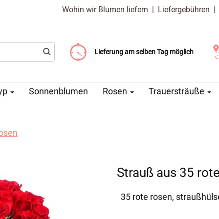
Wohin wir Blumen liefern
|
Liefergebühren
Liefergebühr ab 99 CZK
Wählen Sie Ihr Lieferdatum
Lieferung am selben Tag möglich
yp
Sonnenblumen
Rosen
Trauersträuße
Rosen
Strauß aus 35 rot
35 rote rosen, straußhül