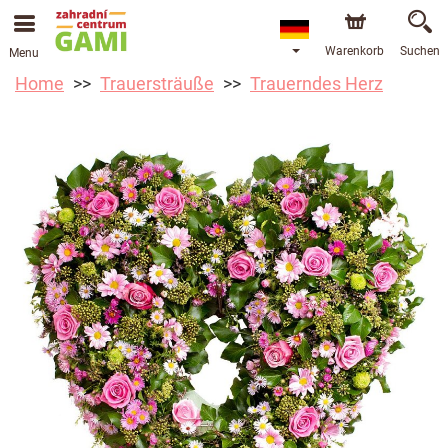
Warenkorb
Suchen
Menu
Home
Trauersträuße
Trauerndes Herz