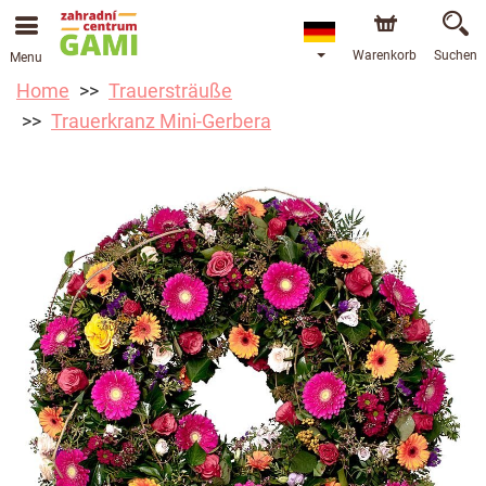
Warenkorb
Suchen
Menu
Home
Trauersträuße
Trauerkranz Mini-Gerbera