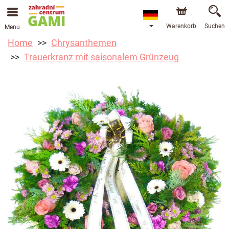
Warenkorb
Suchen
Menu
Home
Chrysanthemen
Trauerkranz mit saisonalem Grünzeug