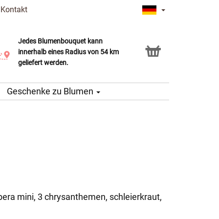
|
Kontakt
Jedes Blumenbouquet kann
Click & Collect Service
innerhalb eines Radius von 54 km
geliefert werden.
Geschenke zu Blumen
g
bera mini, 3 chrysanthemen, schleierkraut,