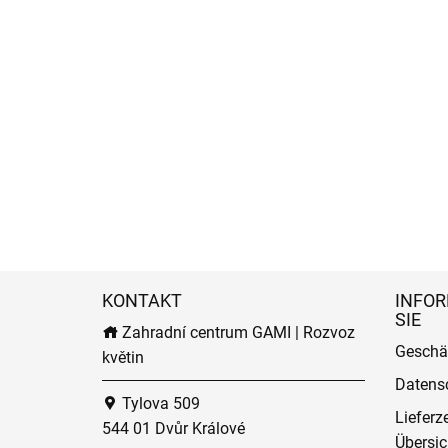
KONTAKT
INFOR
SIE
Zahradní centrum GAMI | Rozvoz
Geschä
květin
Datens
Tylova 509
Lieferz
544 01 Dvůr Králové
Übersic