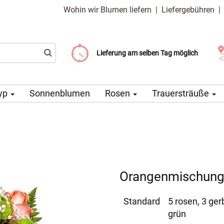
Wohin wir Blumen liefern
|
Liefergebühren
Liefergebühr ab 99 CZK
Wählen Sie Ihr Lieferdatum
Lieferung am selben Tag möglich
yp
Sonnenblumen
Rosen
Trauersträuße
Orangenmischun
Standard
5 rosen, 3 ger
grün