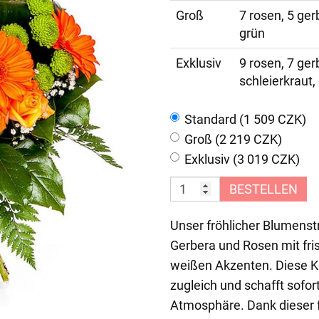
Groß
7 rosen, 5 ger
grün
Exklusiv
9 rosen, 7 ge
schleierkraut,
Standard (1 509 CZK)
Groß (2 219 CZK)
Exklusiv (3 019 CZK)
BESTELLEN
Unser fröhlicher Blumenst
Gerbera und Rosen mit fr
weißen Akzenten. Diese K
zugleich und schafft sofor
Atmosphäre. Dank dieser 