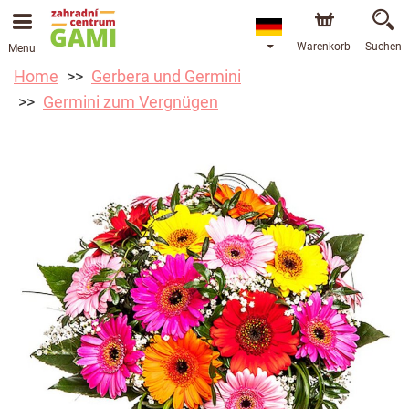
Warenkorb
Suchen
Menu
Home
Gerbera und Germini
Germini zum Vergnügen