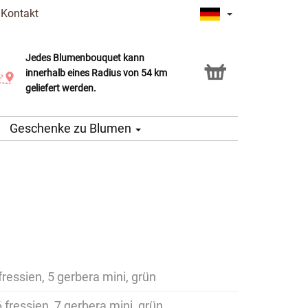
|
Kontakt
Jedes Blumenbouquet kann
Click & Collect Service
innerhalb eines Radius von 54 km
geliefert werden.
Geschenke zu Blumen
 fressien, 5 gerbera mini, grün
6 fressien, 7 gerbera mini, grün