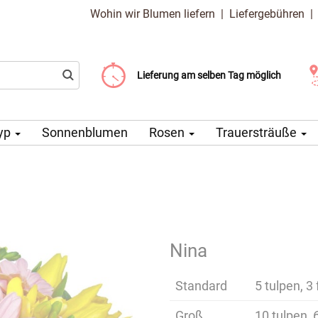
Wohin wir Blumen liefern
|
Liefergebühren
Liefergebühr ab 99 CZK
Wählen Sie Ihr Lieferdatum
Lieferung am selben Tag möglich
yp
Sonnenblumen
Rosen
Trauersträuße
Nina
Standard
5 tulpen, 3
Groß
10 tulpen, 