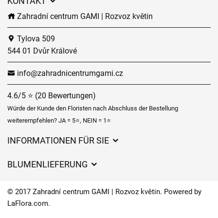
KONTAKT
Zahradní centrum GAMI | Rozvoz květin
Tylova 509
544 01 Dvůr Králové
info@zahradnicentrumgami.cz
4.6/5 ⭐ (20 Bewertungen)
Würde der Kunde den Floristen nach Abschluss der Bestellung
weiterempfehlen? JA = 5⭐, NEIN = 1⭐
INFORMATIONEN FÜR SIE
Geschäftsbedingungen
BLUMENLIEFERUNG
Datenschutz
Liefergebühren
Lieferzeiten für Blumen – Übersicht der Möglichkeiten
© 2017 Zahradní centrum GAMI | Rozvoz květin. Powered by
Wohin wir Blumen liefern
LaFlora.com
.
Cookies