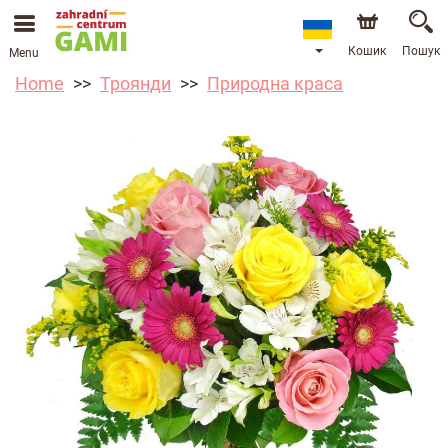
Кошик
Пошук
Menu
Home
Троянди
Природна краса