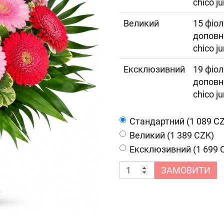
chico j
Великий
15 фіол
доповн
chico j
Ексклюзивний
19 фіол
доповн
chico j
Cтандартний (1 089 C
Великий (1 389 CZK)
Ексклюзивний (1 699 
ЗАМОВИТИ