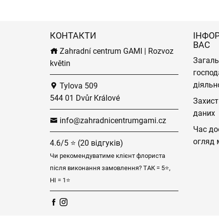
КОНТАКТИ
ІНФО
ВАС
Zahradní centrum GAMI | Rozvoz
Загаль
květin
господ
діяльн
Tylova 509
544 01 Dvůr Králové
Захист
даних
info@zahradnicentrumgami.cz
Час до
огляд 
4.6/5 ⭐ (20 відгуків)
Чи рекомендуватиме клієнт флориста
після виконання замовлення? ТАК = 5⭐,
НІ = 1⭐