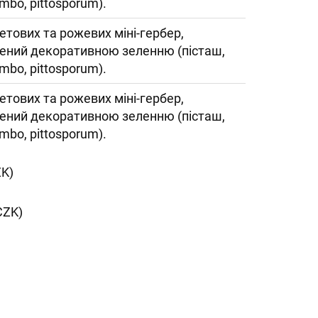
umbo, pittosporum).
етових та рожевих міні-гербер,
ений декоративною зеленню (пісташ,
umbo, pittosporum).
етових та рожевих міні-гербер,
ений декоративною зеленню (пісташ,
umbo, pittosporum).
ZK)
CZK)