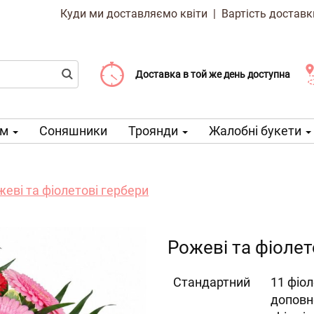
Куди ми доставляємо квіти
|
Вартість доставк
Доставка від 99 CZK
Виберіть дату доставки
Доставка в той же день доступна
ом
Соняшники
Троянди
Жалобні букети
жеві та фіолетові гербери
Рожеві та фіолет
Cтандартний
11 фіол
доповн