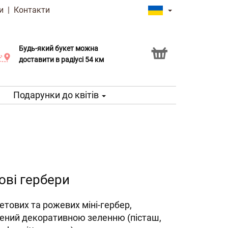
и
|
Контакти
Будь-який букет можна
Послуга Click & Collect
доставити в радіусі 54 км
Подарунки до квітів
ові гербери
етових та рожевих міні-гербер,
ений декоративною зеленню (пісташ,