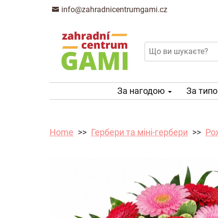
info@zahradnicentrumgami.cz
За нагодою
За тип
Home
Гербери та міні-гербери
Ро