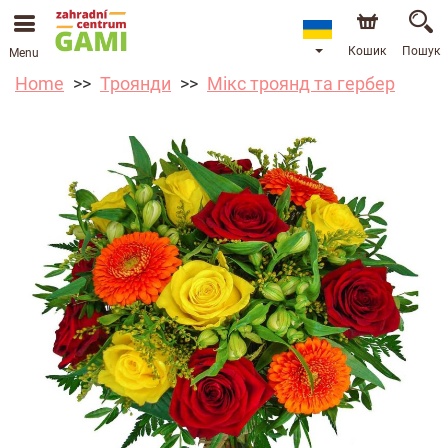
Кошик
Пошук
Menu
Home
Троянди
Мікс троянд та гербер