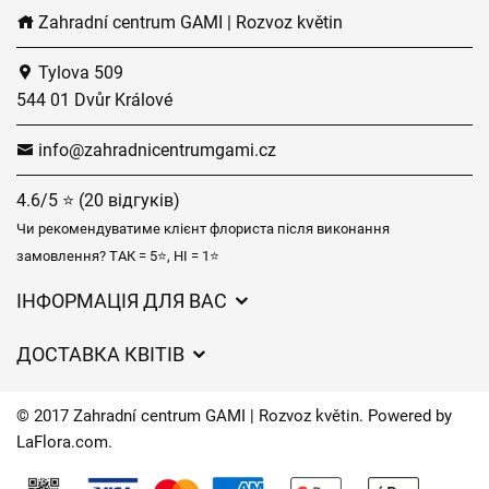
Zahradní centrum GAMI | Rozvoz květin
Tylova 509
544 01 Dvůr Králové
info@zahradnicentrumgami.cz
4.6/5 ⭐ (20 відгуків)
Чи рекомендуватиме клієнт флориста після виконання
замовлення? ТАК = 5⭐, НІ = 1⭐
ІНФОРМАЦІЯ ДЛЯ ВАС
Загальні умови ведення господарської діяльності
ДОСТАВКА КВІТІВ
Захист персональних даних
Вартість доставки
Час доставки квітів – огляд можливостей
© 2017 Zahradní centrum GAMI | Rozvoz květin. Powered by
Куди ми доставляємо квіти
LaFlora.com
.
Файли cookie