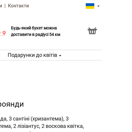
и
|
Контакти
Будь-який букет можна
Послуга Click & Collect
доставити в радіусі 54 км
Подарунки до квітів
роянди
да, 3 сантіні (хризантема), 3
ема, 2 лізіантус, 2 воскова квітка,