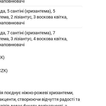
 наповнювачі
да, 5 сантіні (хризантема), 5
ема, 2 лізіантус, 3 воскова квітка,
 наповнювачі
да, 7 сантіні (хризантема), 7
ема, 3 лізіантус, 4 воскова квітка,
 наповнювачі
ZK)
CZK)
ія поєднує ніжно-рожеві хризантеми,
 акценти, створюючи відчуття радості та
квітів додає букету делікатності, а