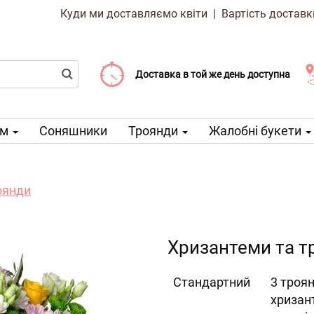
Куди ми доставляємо квіти
|
Вартість доставк
Доставка від 99 CZK
Виберіть дату доставки
Доставка в той же день доступна
ом
Соняшники
Троянди
Жалобні букети
оянди
Хризантеми та т
Cтандартний
3 троян
хризант