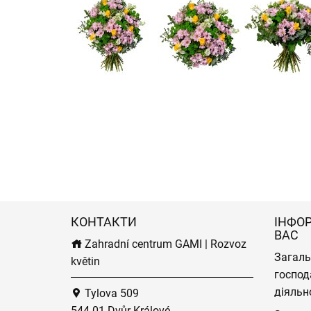
КОНТАКТИ
ІНФО
ВАС
Zahradní centrum GAMI | Rozvoz
Загаль
květin
господ
діяльн
Tylova 509
544 01 Dvůr Králové