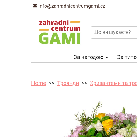
info@zahradnicentrumgami.cz
За нагодою
За тип
Home
Троянди
Хризантеми та тр