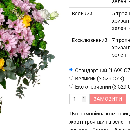
зелені
Великий
5 троян
хризант
зелені
Ексклюзивний
7 троян
хризант
зелені
Cтандартний (1 699 C
Великий (2 529 CZK)
Ексклюзивний (3 529 
ЗАМОВИТИ
Ця гармонійна композиц
жовті троянди та зелені
свіжості. Легкість білих 