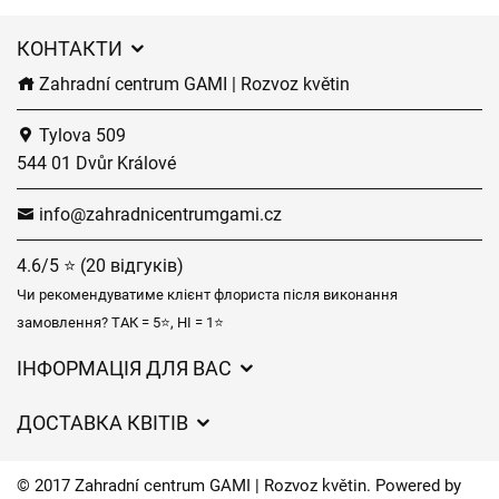
КОНТАКТИ
Zahradní centrum GAMI | Rozvoz květin
Tylova 509
544 01 Dvůr Králové
info@zahradnicentrumgami.cz
4.6/5 ⭐ (20 відгуків)
Чи рекомендуватиме клієнт флориста після виконання
замовлення? ТАК = 5⭐, НІ = 1⭐
ІНФОРМАЦІЯ ДЛЯ ВАС
Загальні умови ведення господарської діяльності
ДОСТАВКА КВІТІВ
Захист персональних даних
Вартість доставки
Час доставки квітів – огляд можливостей
© 2017 Zahradní centrum GAMI | Rozvoz květin. Powered by
Куди ми доставляємо квіти