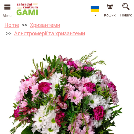
Кошик
Пошук
Menu
Home
Хризантеми
Альстромерії та хризантеми