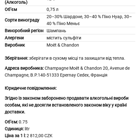
(Алкоголь)
Об’єм
0,75 л
20–30% Шардоне, 30–40 % Піно Нуар, 30–
Сорти винограду
40 % Піно Меньє
Виноробний регіон
Шампань
Алергени
містить сульфіти
Виробник
Moët & Chandon
Зберігання:
зберігати в сухому місці та захищати від тепла.
Адреса виробника:
Champagne Moët & Chandon 20, Avenue de
Champagne, B.P.140-51333 Epernay Cedex, Франція
Юридичне повідомлення:
Згідно із законом заборонено продавати алкогольні вироби
особам, які не досягли встановленого законом віку у країні
доставки.
Обʼєм:
0.75
Одиниця:
litr
Ціна за 1 l:
2 812,00 CZK