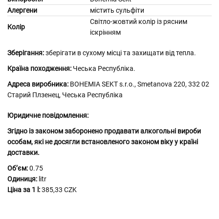
Алергени
містить сульфіти
Світло-жовтий колір із рясним
Колір
іскрінням
Зберігання:
зберігати в сухому місці та захищати від тепла.
Країна походження:
Чеська Республіка.
Адреса виробника:
BOHEMIA SEKT s.r.o., Smetanova 220, 332 02
Старий Плзенец, Чеська Республіка
Юридичне повідомлення:
Згідно із законом заборонено продавати алкогольні вироби
особам, які не досягли встановленого законом віку у країні
доставки.
Обʼєм:
0.75
Одиниця:
litr
Ціна за 1 l:
385,33 CZK