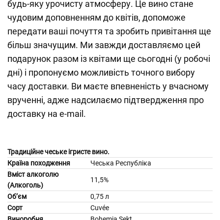
будь-яку урочисту атмосферу. Це вино стане
чудовим доповненням до квітів, допоможе
передати ваші почуття та зробить привітання ще
більш значущим. Ми завжди доставляємо цей
подарунок разом із квітами ще сьогодні (у робочі
дні) і пропонуємо можливість точного вибору
часу доставки. Ви маєте впевненість у вчасному
врученні, адже надсилаємо підтвердження про
доставку на e-mail.
Традиційне чеське ігристе вино.
Країна походження
Чеська Республіка
Вміст алкоголю
11,5%
(Алкоголь)
Об’єм
0,75 л
Сорт
Cuvée
Виноробня
Bohemia Sekt