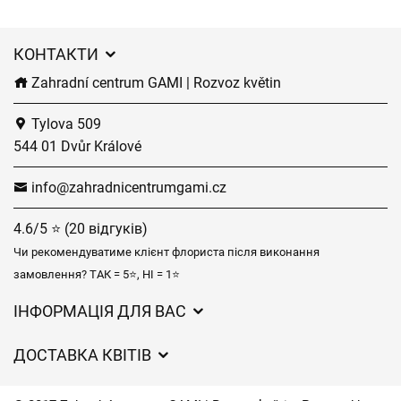
КОНТАКТИ
Zahradní centrum GAMI | Rozvoz květin
Tylova 509
544 01 Dvůr Králové
info@zahradnicentrumgami.cz
4.6/5 ⭐ (20 відгуків)
Чи рекомендуватиме клієнт флориста після виконання
замовлення? ТАК = 5⭐, НІ = 1⭐
ІНФОРМАЦІЯ ДЛЯ ВАС
Загальні умови ведення господарської діяльності
ДОСТАВКА КВІТІВ
Захист персональних даних
Вартість доставки
Час доставки квітів – огляд можливостей