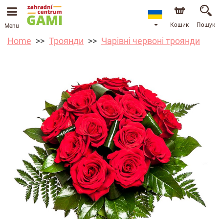
Кошик
Пошук
Menu
Home
Троянди
Чарівні червоні троянди