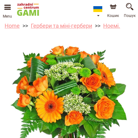
Кошик
Пошук
Menu
Home
Гербери та міні-гербери
Ноемі.