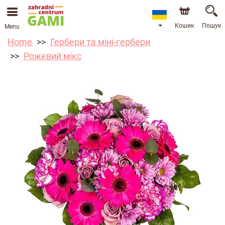
Кошик
Пошук
Menu
Home
Гербери та міні-гербери
Рожевий мікс