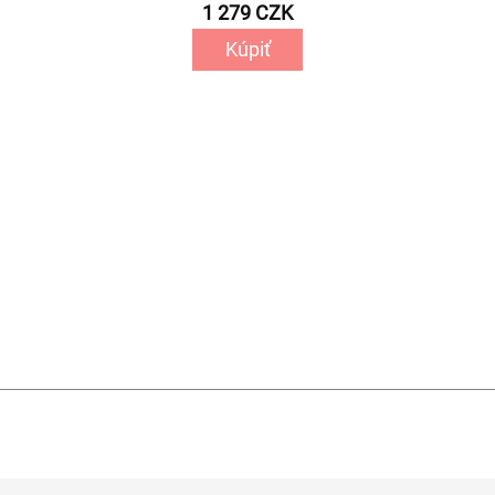
1 279 CZK
Kúpiť