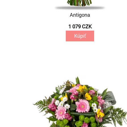
Antigona
1 079 CZK
Kúpiť