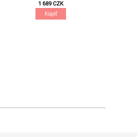
1 689 CZK
Kúpiť