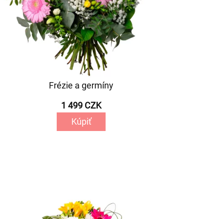
Frézie a germíny
1 499 CZK
Kúpiť