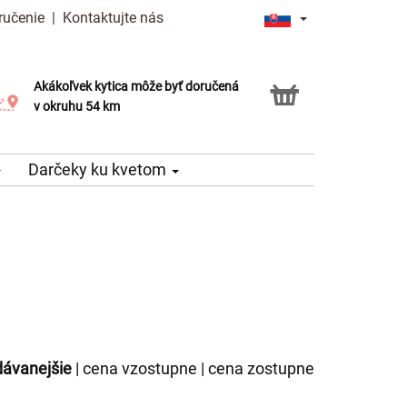
ručenie
|
Kontaktujte nás
Akákoľvek kytica môže byť doručená
Služba Click & Collect
v okruhu 54 km
Darčeky ku kvetom
dávanejšie
|
cena vzostupne
|
cena zostupne