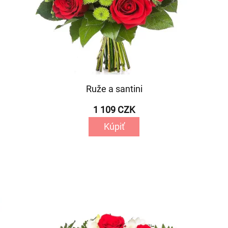
Ruže a santini
1 109 CZK
Kúpiť