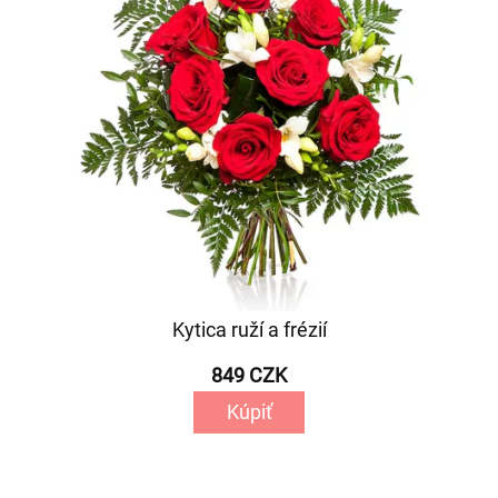
Kytica ruží a frézií
849 CZK
Kúpiť