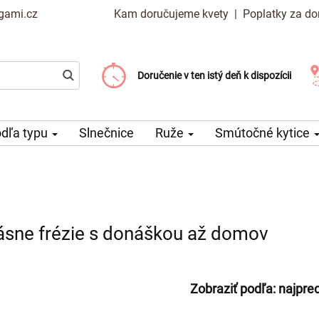
gami.cz
Kam doručujeme kvety
|
Poplatky za do
Vyberte si dátum doručenia
Doručenie v ten istý deň k dispozícii
Poplatok za doručenie od 99 CZK
dľa typu
Slnečnice
Ruže
Smútočné kytice
rásne frézie s donáškou až domov
Zobraziť podľa:
najpre