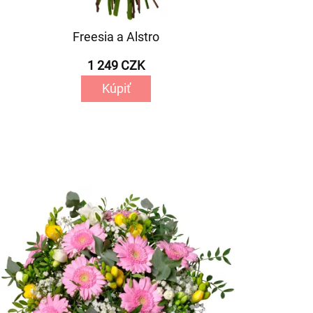
Freesia a Alstro
1 249 CZK
Kúpiť