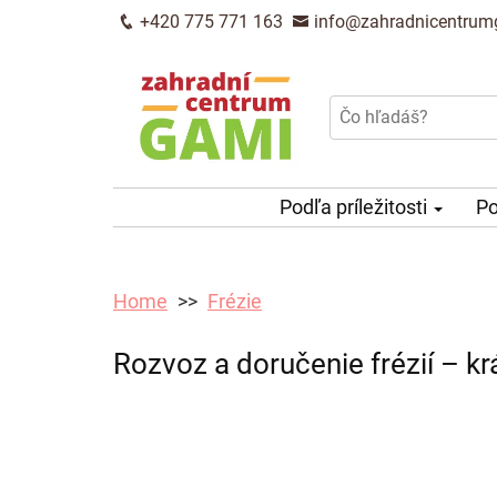
+420 775 771 163
info@zahradnicentrum
Podľa príležitosti
Po
Home
Frézie
Rozvoz a doručenie frézií – k