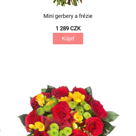
Mini gerbery a frézie
1 289 CZK
Kúpiť