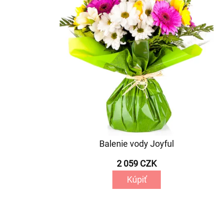
Balenie vody Joyful
2 059 CZK
Kúpiť