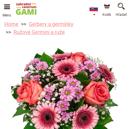
Košík
Hľadať
Menu
Home
Gerbery a germínky
Ružové Germini a ruže