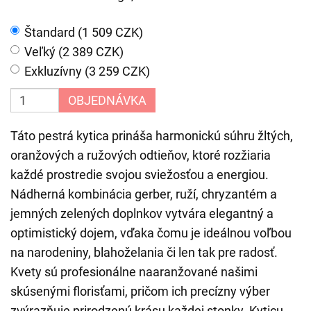
Štandard (1 509 CZK)
Veľký (2 389 CZK)
Exkluzívny (3 259 CZK)
OBJEDNÁVKA
Táto pestrá kytica prináša harmonickú súhru žltých,
oranžových a ružových odtieňov, ktoré rozžiaria
každé prostredie svojou sviežosťou a energiou.
Nádherná kombinácia gerber, ruží, chryzantém a
jemných zelených doplnkov vytvára elegantný a
optimistický dojem, vďaka čomu je ideálnou voľbou
na narodeniny, blahoželania či len tak pre radosť.
Kvety sú profesionálne naaranžované našimi
skúsenými florisťami, pričom ich precízny výber
zvýrazňuje prirodzenú krásu každej stonky. Kyticu