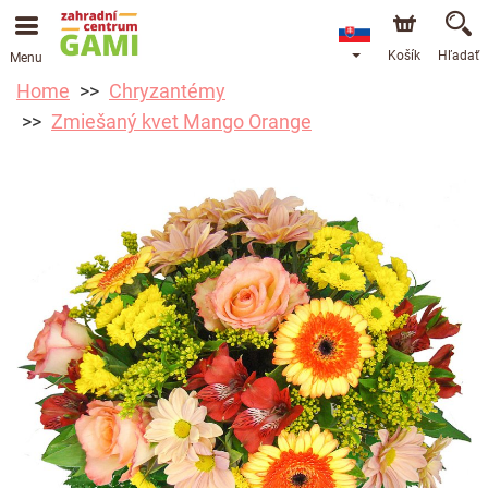
Košík
Hľadať
Menu
Home
Chryzantémy
Zmiešaný kvet Mango Orange