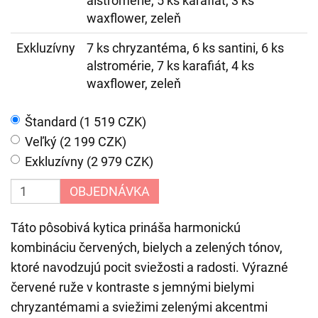
alstromérie, 5 ks karafiát, 3 ks
waxflower, zeleň
Exkluzívny
7 ks chryzantéma, 6 ks santini, 6 ks
alstromérie, 7 ks karafiát, 4 ks
waxflower, zeleň
Štandard (1 519 CZK)
Veľký (2 199 CZK)
Exkluzívny (2 979 CZK)
OBJEDNÁVKA
Táto pôsobivá kytica prináša harmonickú
kombináciu červených, bielych a zelených tónov,
ktoré navodzujú pocit sviežosti a radosti. Výrazné
červené ruže v kontraste s jemnými bielymi
chryzantémami a sviežimi zelenými akcentmi