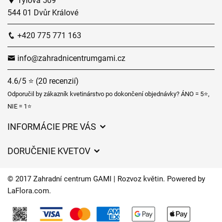
Tylova 509
544 01 Dvůr Králové
+420 775 771 163
info@zahradnicentrumgami.cz
4.6/5 ⭐ (20 recenzií)
Odporučil by zákazník kvetinárstvo po dokončení objednávky? ÁNO = 5⭐,
NIE = 1⭐
INFORMÁCIE PRE VÁS
Všeobecné obchodné podmienky
DORUČENIE KVETOV
Ochrana osobných údajov
Poplatky za doručenie
Časy doručenia kvetov – prehľad možností
© 2017 Zahradní centrum GAMI | Rozvoz květin. Powered by
Kam doručujeme kvety
LaFlora.com
.
Súbory cookie
Kontaktujte nás