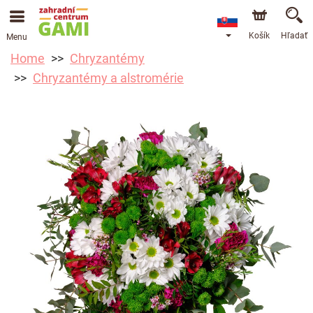
Košík
Hľadať
Menu
Home
Chryzantémy
Chryzantémy a alstromérie