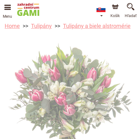
Košík
Hľadať
Menu
Home
Tulipány
Tulipány a biele alstromérie