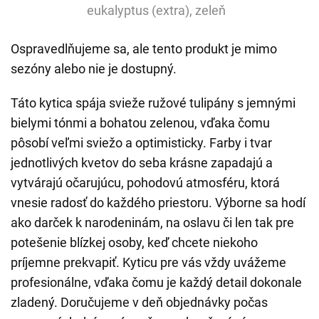
eukalyptus (extra), zeleň
Ospravedlňujeme sa, ale tento produkt je mimo
sezóny alebo nie je dostupný.
Táto kytica spája svieže ružové tulipány s jemnými
bielymi tónmi a bohatou zelenou, vďaka čomu
pôsobí veľmi sviežo a optimisticky. Farby i tvar
jednotlivých kvetov do seba krásne zapadajú a
vytvárajú očarujúcu, pohodovú atmosféru, ktorá
vnesie radosť do každého priestoru. Výborne sa hodí
ako darček k narodeninám, na oslavu či len tak pre
potešenie blízkej osoby, keď chcete niekoho
príjemne prekvapiť. Kyticu pre vás vždy uvážeme
profesionálne, vďaka čomu je každý detail dokonale
zladený. Doručujeme v deň objednávky počas