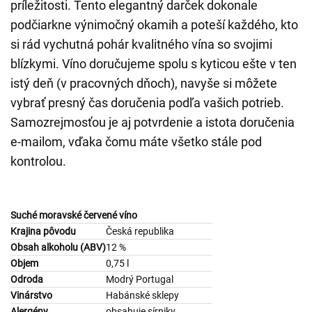
príležitosti. Tento elegantný darček dokonale
podčiarkne výnimočný okamih a poteší každého, kto
si rád vychutná pohár kvalitného vína so svojimi
blízkymi. Víno doručujeme spolu s kyticou ešte v ten
istý deň (v pracovných dňoch), navyše si môžete
vybrať presný čas doručenia podľa vašich potrieb.
Samozrejmosťou je aj potvrdenie a istota doručenia
e-mailom, vďaka čomu máte všetko stále pod
kontrolou.
Suché moravské červené víno
Krajina pôvodu
Česká republika
Obsah alkoholu (ABV)
12 %
Objem
0,75 l
Odroda
Modrý Portugal
Vinárstvo
Habánské sklepy
Alergény
obsahuje sírniky