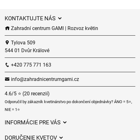
KONTAKTUJTE NÁS
Zahradní centrum GAMI | Rozvoz květin
Tylova 509
544 01 Dvůr Králové
+420 775 771 163
info@zahradnicentrumgami.cz
4.6/5 ⭐ (20 recenzií)
Odporučil by zákazník kvetinárstvo po dokončení objednávky? ÁNO = 5⭐,
NIE = 1⭐
INFORMÁCIE PRE VÁS
Všeobecné obchodné podmienky
DORUČENIE KVETOV