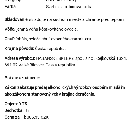
Farba
Svetlejšia rubínová farba
Skladovanie:
skladujte na suchom mieste a chráňte pred teplom.
Vôňa:
jemná vôňa kôstkovitého ovocia.
Chuť:
ľahšia, svieža chuť ovocného charakteru.
Krajina pôvodu:
Česká republika.
Adresa výrobcu:
HABÁNSKÉ SKLEPY, spol. s r.o., Čejkovská 1324,
691 02 Velké Bílovice, Česká republika
Právne oznámenie:
Zákon zakazuje predaj alkoholických výrobkov osobám mladším
ako zákonom stanovený vek v krajine doručenia.
Objem:
0.75
Jednotka:
litr
Cena za 1 l:
305,33 CZK