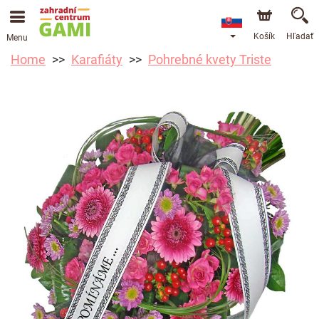
Košík
Hľadať
Menu
Home
Karafiáty
Pohrebné kvety Triste