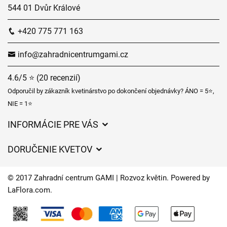
544 01 Dvůr Králové
+420 775 771 163
info@zahradnicentrumgami.cz
4.6/5 ⭐ (20 recenzií)
Odporučil by zákazník kvetinárstvo po dokončení objednávky? ÁNO = 5⭐,
NIE = 1⭐
INFORMÁCIE PRE VÁS
Všeobecné obchodné podmienky
DORUČENIE KVETOV
Ochrana osobných údajov
Poplatky za doručenie
Časy doručenia kvetov – prehľad možností
© 2017 Zahradní centrum GAMI | Rozvoz květin. Powered by
Kam doručujeme kvety
LaFlora.com
.
Súbory cookie
Kontaktujte nás