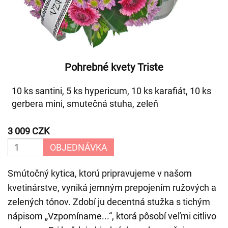
Pohrebné kvety Triste
10 ks santini, 5 ks hypericum, 10 ks karafiát, 10 ks
gerbera mini, smutečná stuha, zeleň
3 009 CZK
OBJEDNÁVKA
Smútočný kytica, ktorú pripravujeme v našom
kvetinárstve, vyniká jemným prepojením ružových a
zelených tónov. Zdobí ju decentná stužka s tichým
nápisom „Vzpomíname...“, ktorá pôsobí veľmi citlivo