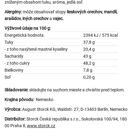
zníženým obsahom tuku, aróma, jedlá soľ.
Alergény:
môže obsahovať stopy
lieskových orechov, mandlí,
arašidov, iných orechov
a
vajec.
Výživové údaje na 100 g:
Energetická hodnota
2394 kJ / 575 kcal
Tuky
37,8 g
- z toho nasýtené mastné kyseliny
20,4 g
Sacharidy
43 g
- z toho cukry
48,2 g
Bielkoviny
7,8 g
Soľ
0,20 g
Skladovanie:
skladujte na suchom mieste a chráňte pred teplom.
Krajina pôvodu:
Nemecko
Výrobca:
August Storck KG, Waldstr. 27, D-13403 Berlín, Nemecko
Distribútor:
Storck Česká republika s.r.o., Sokolovská 100/94, 180
00 Praha 8,
www.storck.cz