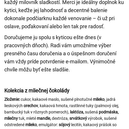
každý milovník sladkostí. Merci je ideálny doplnok ku
kytici, keďže jej lahodnosť a decentné balenie
dokonale podčiarknu každé venovanie – či už pri
oslave, poďakovaní alebo len tak pre radosť.
Doručujeme ju spolu s kyticou ešte dnes (v
pracovných dňoch). Radi vám umožníme výber
presného času doručenia a o úspešnom doručení
vám vždy príde potvrdenie e-mailom. Výnimočné
chvíle môžu byť ešte sladšie.
Kolekcia z mliečnej čokolády
Zloženie:
cukor, kakaové maslo, sušené plnotučné
mlieko
, jadrá
lieskových
orechov
, kakaová hmota, rastlinné tuky (palmový olej,
bambucký tuk v rôznych pomeroch),
laktóza,
sušená
podmáska,
mliečny
tuk, mleté
mandle,
dextróza,
srvátkový
výrobok, sušené
odstredené
mlieko
, emulgátor:
sójový
lecitín, kakaový prášok so