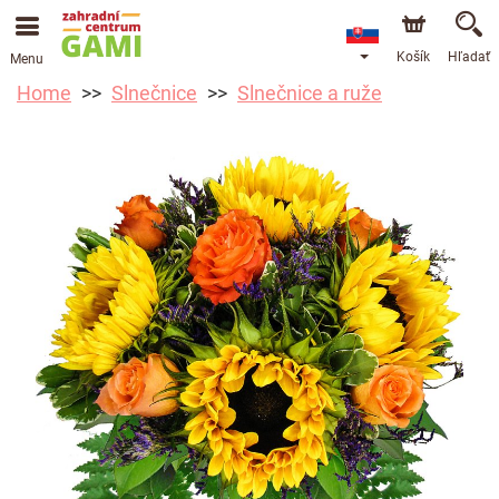
Košík
Hľadať
Menu
Home
Slnečnice
Slnečnice a ruže