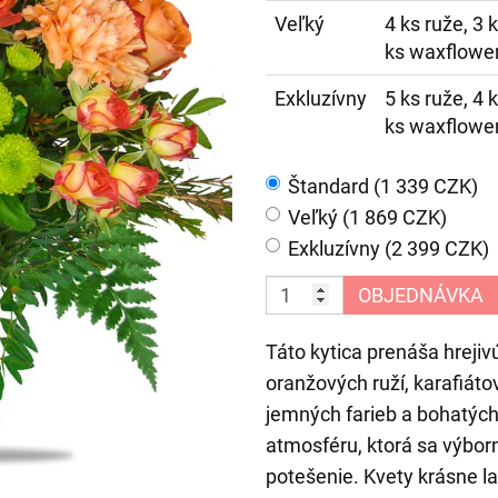
Veľký
4 ks ruže, 3 k
ks waxflower
Exkluzívny
5 ks ruže, 4 k
ks waxflower
Štandard (1 339 CZK)
Veľký (1 869 CZK)
Exkluzívny (2 399 CZK)
OBJEDNÁVKA
Táto kytica prenáša hreji
oranžových ruží, karafiát
jemných farieb a bohatých 
atmosféru, ktorá sa výborn
potešenie. Kvety krásne l