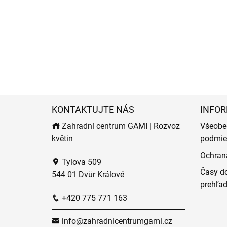
KONTAKTUJTE NÁS
INFOR
Zahradní centrum GAMI | Rozvoz
Všeobe
květin
podmie
Ochran
Tylova 509
Časy do
544 01 Dvůr Králové
prehľa
+420 775 771 163
info@zahradnicentrumgami.cz