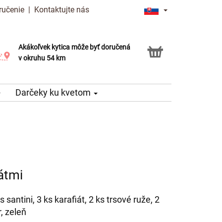
ručenie
|
Kontaktujte nás
Akákoľvek kytica môže byť doručená
Služba Click & Collect
v okruhu 54 km
Darčeky ku kvetom
átmi
s santini, 3 ks karafiát, 2 ks trsové ruže, 2
, zeleň