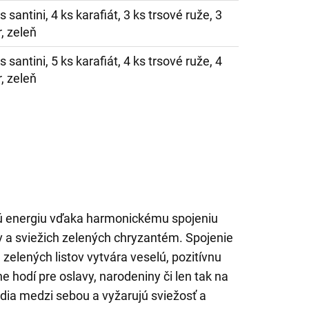
s santini, 4 ks karafiát, 3 ks trsové ruže, 3
, zeleň
s santini, 5 ks karafiát, 4 ks trsové ruže, 4
, zeleň
vú energiu vďaka harmonickému spojeniu
ov a sviežich zelených chryzantém. Spojenie
zelených listov vytvára veselú, pozitívnu
e hodí pre oslavy, narodeniny či len tak na
adia medzi sebou a vyžarujú sviežosť a