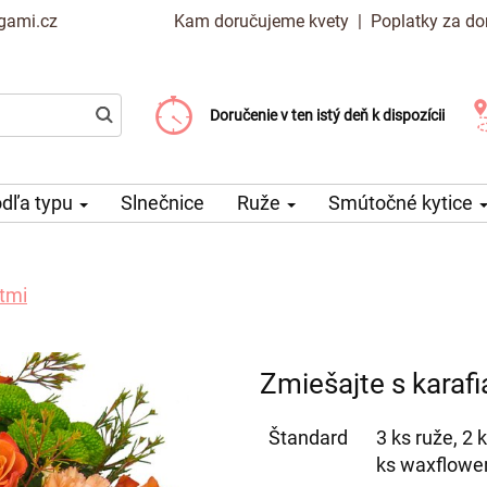
gami.cz
Kam doručujeme kvety
|
Poplatky za do
Vyberte si dátum doručenia
Doručenie v ten istý deň k dispozícii
Poplatok za doručenie od 99 CZK
dľa typu
Slnečnice
Ruže
Smútočné kytice
átmi
Zmiešajte s karafi
Štandard
3 ks ruže, 2 k
ks waxflower