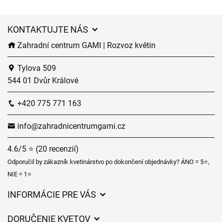
KONTAKTUJTE NÁS
Zahradní centrum GAMI | Rozvoz květin
Tylova 509
544 01 Dvůr Králové
+420 775 771 163
info@zahradnicentrumgami.cz
4.6/5 ⭐ (20 recenzií)
Odporučil by zákazník kvetinárstvo po dokončení objednávky? ÁNO = 5⭐,
NIE = 1⭐
INFORMÁCIE PRE VÁS
Všeobecné obchodné podmienky
DORUČENIE KVETOV