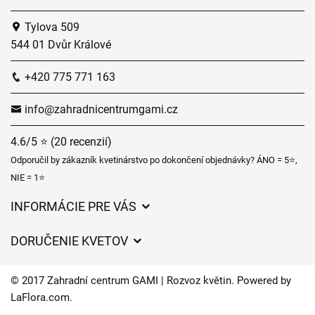
Tylova 509
544 01 Dvůr Králové
+420 775 771 163
info@zahradnicentrumgami.cz
4.6/5 ⭐ (20 recenzií)
Odporučil by zákazník kvetinárstvo po dokončení objednávky? ÁNO = 5⭐,
NIE = 1⭐
INFORMÁCIE PRE VÁS
Všeobecné obchodné podmienky
DORUČENIE KVETOV
Ochrana osobných údajov
Poplatky za doručenie
Časy doručenia kvetov – prehľad možností
© 2017 Zahradní centrum GAMI | Rozvoz květin. Powered by
Kam doručujeme kvety
LaFlora.com
.
Súbory cookie