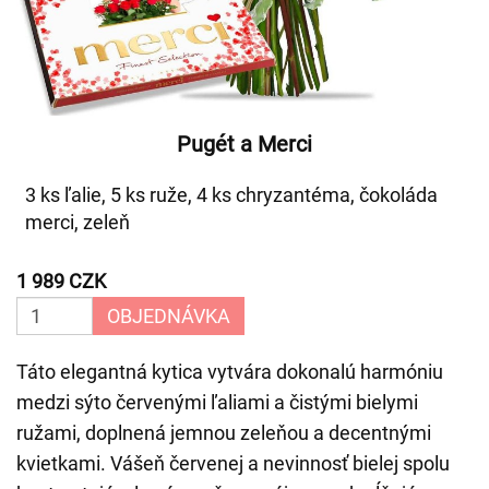
Pugét a Merci
3 ks ľalie, 5 ks ruže, 4 ks chryzantéma, čokoláda
merci, zeleň
1 989 CZK
OBJEDNÁVKA
Táto elegantná kytica vytvára dokonalú harmóniu
medzi sýto červenými ľaliami a čistými bielymi
ružami, doplnená jemnou zeleňou a decentnými
kvietkami. Vášeň červenej a nevinnosť bielej spolu